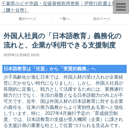
千葉県のビザ申請・在留資格取得更新｜伊原行政書士事務所
T
（鎌ケ谷市）
o
g
g
前のページ
一覧へ
次のページ
l
e
n
外国人社員の「日本語教育」義務化の
a
v
流れと、企業が利用できる支援制度
i
g
a
2025年11月08日 18:01
t
i
o
日本語教育は「任意」から「実質的義務」へ
n
少子高齢化が進む日本では、外国人材の受け入れが企業経
営に欠かせない時代になりました。しかし、外国人社員が
長期的に定着し、戦力として活躍するためには、業務遂行
能力だけでなく、生活の基盤となる日本語能力の向上が不
可欠です。近年、国は外国人材の日本語教育に対する企業
の責任を、従来の努力義務からより実効性ある形へと強化
しています。特に、2027年4月施行予定の「育成就労制
度」では、日本語教育の支援が受入機関（企業）に課され
る支援計画の重要な柱として位置づけられる見込みです。