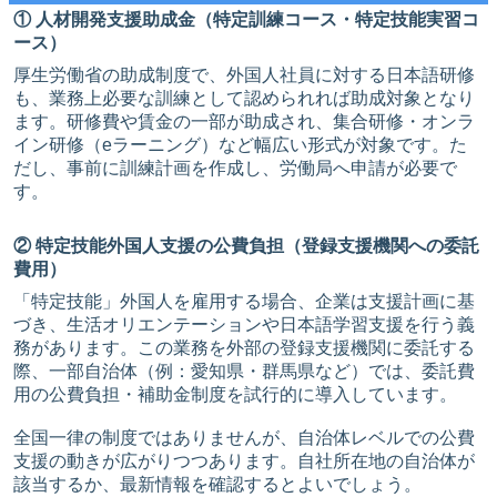
① 人材開発支援助成金（特定訓練コース・特定技能実習コ
ース）
厚生労働省の助成制度で、外国人社員に対する日本語研修
も、業務上必要な訓練として認められれば助成対象となり
ます。研修費や賃金の一部が助成され、集合研修・オンラ
イン研修（eラーニング）など幅広い形式が対象です。た
だし、事前に訓練計画を作成し、労働局へ申請が必要で
す。
② 特定技能外国人支援の公費負担（登録支援機関への委託
費用）
「特定技能」外国人を雇用する場合、企業は支援計画に基
づき、生活オリエンテーションや日本語学習支援を行う義
務があります。この業務を外部の登録支援機関に委託する
際、一部自治体（例：愛知県・群馬県など）では、委託費
用の公費負担・補助金制度を試行的に導入しています。
全国一律の制度ではありませんが、自治体レベルでの公費
支援の動きが広がりつつあります。自社所在地の自治体が
該当するか、最新情報を確認するとよいでしょう。