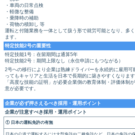
・車両の日常点検
・軽微な整備
・乗降時の補助
・荷物の積卸し 等
運転と付随業務を一体として扱う形で就労可能となり、多く
ます。
特定技能2号の重要性
特定技能1号：在留期間は通算5年
特定技能2号：期間上限なし（永住申請にもつながる）
2号への移行により企業は熟練ドライバーを永続的に雇用可
ってもキャリアと生活を日本で長期的に築きやすくなります
「高度な技能の証明」が必要企業側の教育体制・評価体制が
意が必要です。
企業が必ず押さえるべき採用・運用ポイント
企業が注意すべき採用・運用ポイント
① 日本の運転免許の有無
日本の公道で運転するには大型免許や二種免許など、日本の免許の