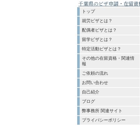
千葉県のビザ申請・在留資
トップ
就労ビザとは？
配偶者ビザとは？
留学ビザとは？
特定活動ビザとは？
その他の在留資格・関連情
報
ご依頼の流れ
お問い合わせ
自己紹介
ブログ
弊事務所 関連サイト
プライバシーポリシー