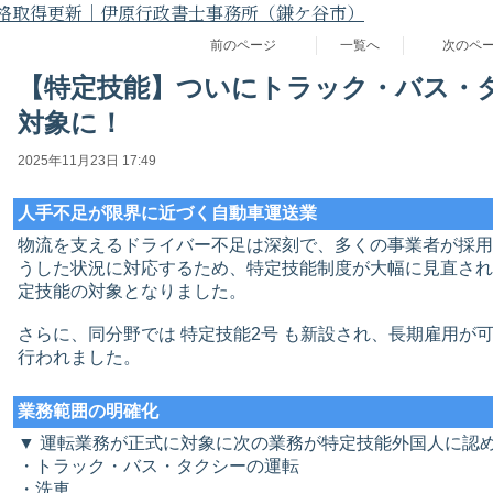
格取得更新｜伊原行政書士事務所（鎌ケ谷市）
前のページ
一覧へ
次のペ
【特定技能】ついにトラック・バス・
対象に！
2025年11月23日 17:49
人手不足が限界に近づく自動車運送業
物流を支えるドライバー不足は深刻で、多くの事業者が採用
うした状況に対応するため、特定技能制度が大幅に見直され
定技能の対象となりました。
さらに、同分野では 特定技能2号 も新設され、長期雇用が
行われました。
業務範囲の明確化
▼ 運転業務が正式に対象に次の業務が特定技能外国人に認
・トラック・バス・タクシーの運転
・洗車